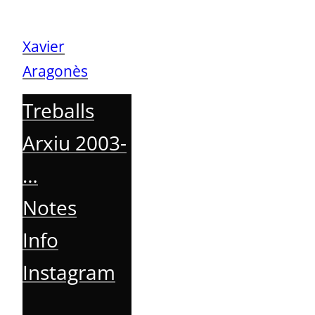
Vés
al
Xavier
contingut
Aragonès
Treballs
Arxiu 2003-
…
Notes
Info
Instagram