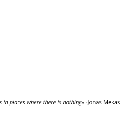
s in places where there is nothing»
-Jonas Mekas